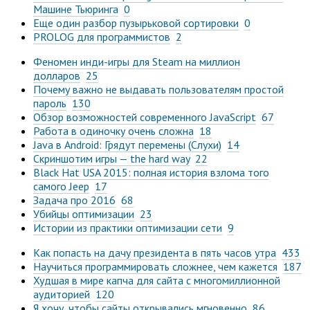
Машине Тьюринга
0
Еще один разбор пузырьковой сортировки
0
PROLOG для программистов
2
Феномен инди-игры для Steam на миллион
долларов
25
Почему важно не выдавать пользователям простой
пароль
130
Обзор возможностей современного JavaScript
67
Работа в одиночку очень сложна
18
Java в Android: Грядут перемены (Слухи)
14
Скриншотим игры — the hard way
22
Black Hat USA 2015: полная история взлома того
самого Jeep
17
Задача про 2016
68
Убийцы оптимизации
23
Истории из практики оптимизации сети
9
Как попасть на дачу президента в пять часов утра
433
Научиться программировать сложнее, чем кажется
187
Худшая в мире капча для сайта с многомиллионной
аудиторией
120
Я хочу, чтобы сайты открывались мгновенно
86