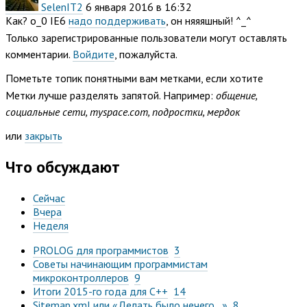
SelenIT2
6 января 2016 в 16:32
Как? o_0 IE6
надо поддерживать
, он няяяшный! ^_^
Только зарегистрированные пользователи могут оставлять
комментарии.
Войдите
, пожалуйста.
Пометьте топик понятными вам метками, если хотите
Метки лучше разделять запятой. Например:
общение,
социальные сети, myspace.com, подростки, мердок
или
закрыть
Что обсуждают
Сейчас
Вчера
Неделя
PROLOG для программистов
3
Советы начинающим программистам
микроконтроллеров
9
Итоги 2015-го года для C++
14
Sitemap.xml или «Делать было нечего...»
8