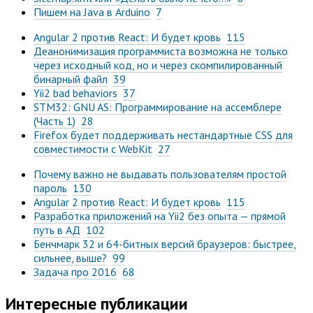
Пишем на Java в Arduino
7
Angular 2 против React: И будет кровь
115
Деанонимизация программиста возможна не только
через исходный код, но и через скомпилированный
бинарный файл
39
Yii2 bad behaviors
37
STM32: GNU AS: Программирование на ассемблере
(Часть 1)
28
Firefox будет поддерживать нестандартные CSS для
совместимости с WebKit
27
Почему важно не выдавать пользователям простой
пароль
130
Angular 2 против React: И будет кровь
115
Разработка приложений на Yii2 без опыта — прямой
путь в АД
102
Бенчмарк 32 и 64-битных версий браузеров: быстрее,
сильнее, выше?
99
Задача про 2016
68
Интересные публикации