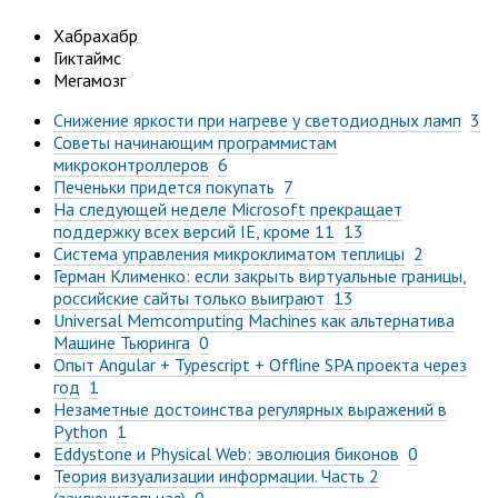
Хабрахабр
Гиктаймс
Мегамозг
Снижение яркости при нагреве у светодиодных ламп
3
Советы начинающим программистам
микроконтроллеров
6
Печеньки придется покупать
7
На следующей неделе Microsoft прекращает
поддержку всех версий IE, кроме 11
13
Система управления микроклиматом теплицы
2
Герман Клименко: если закрыть виртуальные границы,
российские сайты только выиграют
13
Universal Memcomputing Machines как альтернатива
Машине Тьюринга
0
Опыт Angular + Typescript + Offline SPA проекта через
год
1
Незаметные достоинства регулярных выражений в
Python
1
Eddystone и Physical Web: эволюция биконов
0
Теория визуализации информации. Часть 2
(заключительная)
0