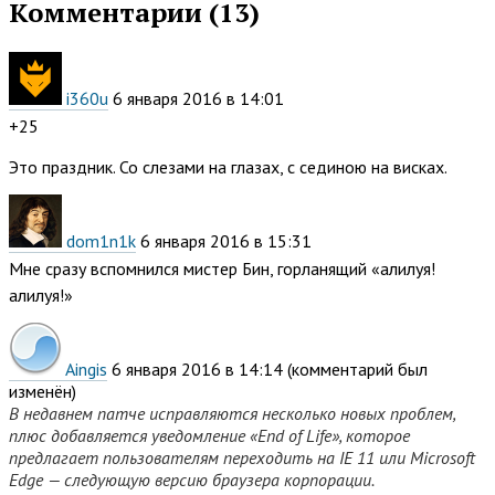
Комментарии (
13
)
i360u
6 января 2016 в 14:01
+25
Это праздник. Со слезами на глазах, с сединою на висках.
dom1n1k
6 января 2016 в 15:31
Мне сразу вспомнился мистер Бин, горланящий «алилуя!
алилуя!»
Aingis
6 января 2016 в 14:14
(комментарий был
изменён)
В недавнем патче исправляются несколько новых проблем,
плюс добавляется уведомление «End of Life», которое
предлагает пользователям переходить на IE 11 или Microsoft
Edge — следующую версию браузера корпорации.