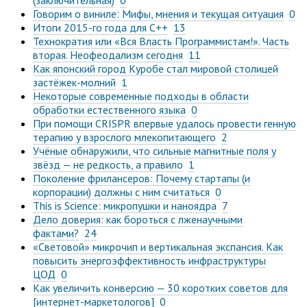
Говорим о виниле: Мифы, мнения и текущая ситуация
0
Итоги 2015-го года для C++
13
Технократия или «Вся Власть Программистам!». Часть
вторая. Неофеодализм сегодня
11
Как японский город Куробе стал мировой столицей
застёжек-молний
1
Некоторые современные подходы в области
обработки естественного языка
0
При помощи CRISPR впервые удалось провести генную
терапию у взрослого млекопитающего
2
Учёные обнаружили, что сильные магнитные поля у
звёзд — не редкость, а правило
1
Поколение фрилансеров: Почему стартапы (и
корпорации) должны с ним считаться
0
This is Science: микропушки и наноядра
7
Дело доверия: как бороться с лженаучными
фактами?
24
«Световой» микрочип и вертикальная экспансия. Как
повысить энергоэффективность инфраструктуры
ЦОД
0
Как увеличить конверсию — 30 коротких советов для
[интернет-маркетологов]
0